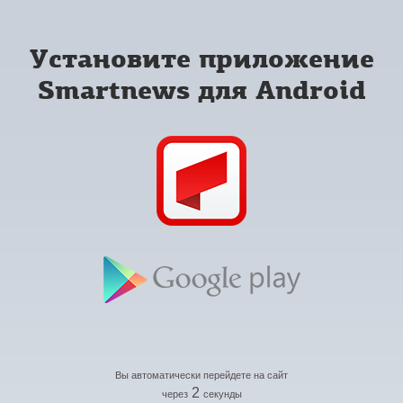
Установите приложение
Smartnews для Android
Вы автоматически перейдете на сайт
2
через
секунды