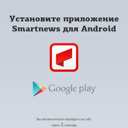
Установите приложение
Smartnews для Android
Вы автоматически перейдете на сайт
2
через
секунды