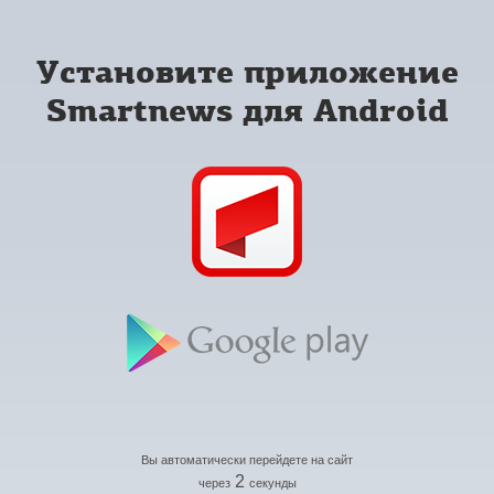
Установите приложение
Smartnews для Android
Вы автоматически перейдете на сайт
2
через
секунды