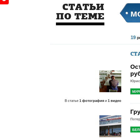
СТАТЬИ
м
ПО ТЕМЕ
19
р
СТ
Ос
ру
Юрис
МУР
В статье
1 фотография
и
1 видео
Гр
Потер
БЕЛ