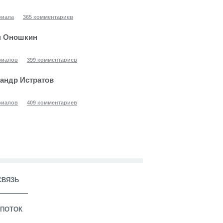
риала
365 комментариев
н Оношкин
риалов
399 комментариев
андр Истратов
риалов
409 комментариев
СВЯЗЬ
ПОТОК