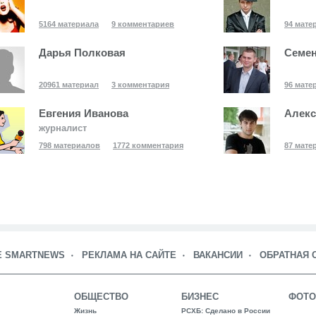
5164 материала
9 комментариев
94 мате
Дарья Полковая
Семе
20961 материал
3 комментария
96 мате
Евгения Иванова
Алекс
журналист
798 материалов
1772 комментария
87 мате
Е SMARTNEWS
РЕКЛАМА НА САЙТЕ
ВАКАНСИИ
ОБРАТНАЯ 
ОБЩЕСТВО
БИЗНЕС
ФОТО
Жизнь
РСХБ: Сделано в России