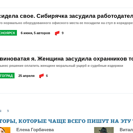
сидела свое. Сибирячка засудила работодател
то нормально оборудованного офисного места ее посадили на стул в коридоре
СНОЯРСК
6 июня, 5 авторов
9
 виноватая я. Женщина засудила охранников т
вынес решение оплатить женщине моральный ущерб и судебные издержки
ГОГРАД
25 апреля
6
2
3
ТОРЫ, КОТОРЫЕ ЧАЩЕ ВСЕГО ПИШУТ НА ЭТУ
Елена Горбачева
Витал