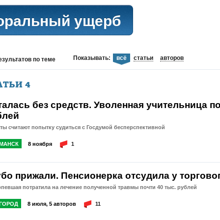
оральный ущерб
Показывать:
всё
статьи
авторов
езультатов
по теме
АТЬИ
4
талась без средств. Уволенная учительница по
блей
ты считают попытку судиться с Госдумой бесперспективной
МАНСК
8 ноября
1
убо прижали. Пенсионерка отсудила у торговог
певшая потратила на лечение полученной травмы почти 40 тыс. рублей
ГОРОД
8 июля, 5 авторов
11