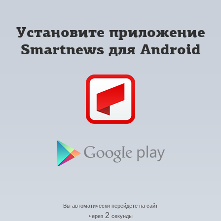
Установите приложение
Smartnews для Android
Вы автоматически перейдете на сайт
2
через
секунды