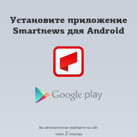
Установите приложение
Smartnews для Android
Вы автоматически перейдете на сайт
2
через
секунды