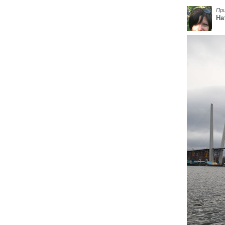
Пр
На