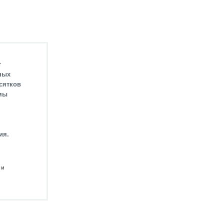
т
ных
есятков
 мы
ия.
 и