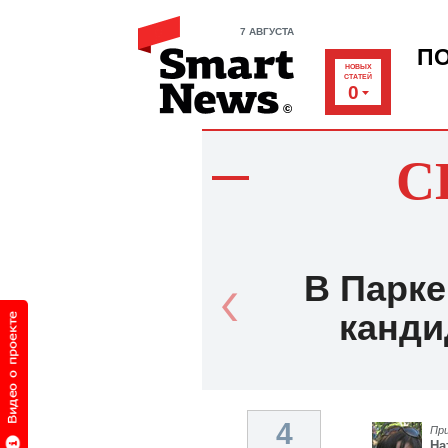
7 АВГУСТА
П
НОВЫХ
СТАТЕЙ
0
С
В Парке
канди
4
Пр
На