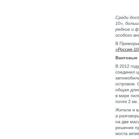
Среди дос
10», боль
редкие и ф
особого вн
В Приморье
«Россия-10
Вантовые
В 2012 год
соединил ц
автомобиль
островом. 
общая длин
в мире пил
почти 2 км.
Жители и в
а разговор
на две мас
решение пр
моста акти