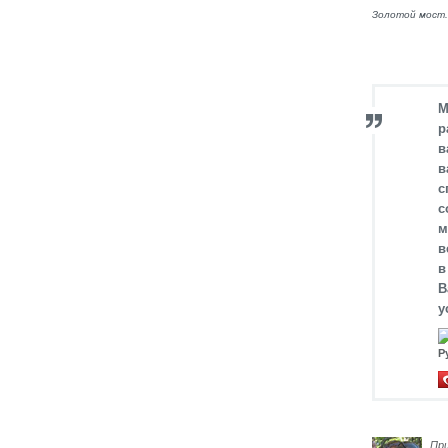
Золотой мост.
М
р
в
в
с
с
м
в
в
В
у
Р
Пр