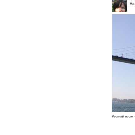
На
Русский мост.