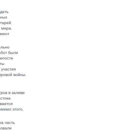
деть
нных
тарей.
 мира.
омент
ельно
абот были
репости
рты
 участия
ировой войны.
ров в заливе
стока.
ивается
омимо этого,
ка часть
ровали