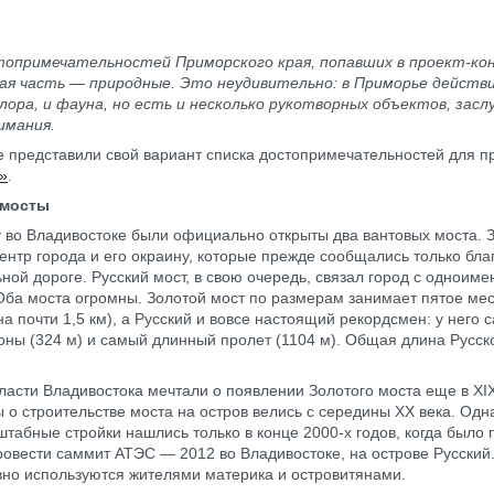
топримечательностей Приморского края, попавших в проект-ко
шая часть — природные. Это неудивительно: в Приморье действ
лора, и фауна, но есть и несколько рукотворных объектов, зас
имания.
 представили свой вариант списка достопримечательностей для п
»
.
 мосты
у во Владивостоке были официально открыты два вантовых моста. 
ентр города и его окраину, которые прежде сообщались только бла
ной дороге. Русский мост, в свою очередь, связал город с одноим
Оба моста огромны. Золотой мост по размерам занимает пятое мес
а почти 1,5 км), а Русский и вовсе настоящий рекордсмен: у него 
оны (324 м) и самый длинный пролет (1104 м). Общая длина Русск
ласти Владивостока мечтали о появлении Золотого моста еще в XIX
ы о строительстве моста на остров велись с середины ХХ века. Одн
штабные стройки нашлись только в конце 2000-х годов, когда было 
овести саммит АТЭС — 2012 во Владивостоке, на острове Русский.
вно используются жителями материка и островитянами.