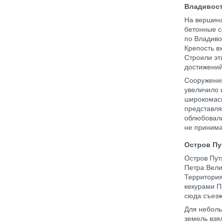
Владивост
На вершина
бетонные с
по Владиво
Крепость в
Строили эт
достижени
Сооружения
увеличило 
широкомасш
представля
облюбовали
не принима
Остров Пу
Остров Пут
Петра Вели
Территория
кекурами П
сюда съезж
Для неболь
земель взя