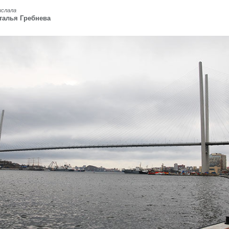
ислала
талья Гребнева