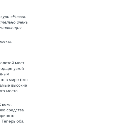
нкурс
«Россия
ительно очень
луживающих
роекта
Золотой мост
годаря узкой
енным
то в мире (его
самые высокие
ого моста —
 веке,
ако средства
принято
 Теперь оба