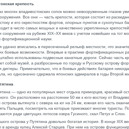
окская крепость
х многих владивостокских сопок можно невооруженным глазом уви
ооружения. Все они — часть крепости, которая состоит из раскида
стоку и его окрестностям фортов, опорных пунктов и сухопутных ба
ходит в число самых мощных и качественно укрепленных крепостей
и сооружения на рубеже XIX–ХХ веков с учетом новейших на тот м
й фортификационной науки.
 удачно вписались в пересеченный рельеф местности, что значит
их боевые возможности. Впервые в практике фортификационных р
табно использованы подвесные канатные дороги. Сейчас часть к
ет собой музей, а разбросанные по городу и Русскому острову фо
 диггеры. Примечательно, что в боевых действиях батарея никогда
ла, но однозначно сдержала японских адмиралов в годы Второй м
тятина
ятина — одно из популярных мест отдыха приморцев, красивый ост
кого. Он расположен на расстоянии 50 км к юго-востоку от Владиво
 острова вытянута с севера на юг на 24 км, южная его часть оканч
ять Пальцев, посмотреть на которые приезжают многие туристы. П
аются ради цветущих лотосов озера Гусиного, скал Петух и Слон.
шого острова у Путятина довольно богатая история. В конце XIX ве
л в аренду купец Алексей Старцев. При нем на острове функциони