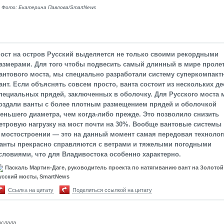
 Фото: Екатерина Павлова/SmartNews
ост на остров Русский выделяется не только своими рекордными
азмерами. Для того чтобы подвесить самый длинный в мире проле
антового моста, мы специально разработали систему суперкомпакт
ант. Если объяснять совсем просто, ванта состоит из нескольких д
пециальных прядей, заключенных в оболочку. Для Русского моста
оздали ванты с более плотным размещением прядей и оболочкой
еньшего диаметра, чем когда-либо прежде. Это позволило снизить
етровую нагрузку на мост почти на 30%. Вообще вантовые системы
 мостостроении — это на данный момент самая передовая технолог
анты прекрасно справляются с ветрами и тяжелыми погодными
словиями, что для Владивостока особенно характерно
.
Паскаль Мартин-Даге, руководитель проекта по натягиванию вант на Золотой
усский мосты, SmartNews
Ссылка на цитату
Поделиться ссылкой на цитату
ислала