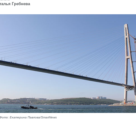
талья Гребнева
 Фото: Екатерина Павлова/SmartNews