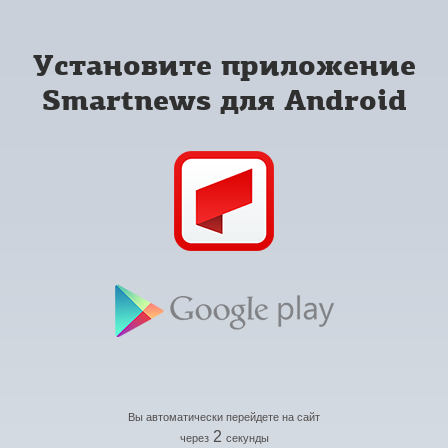
Установите приложение
Smartnews для Android
Вы автоматически перейдете на сайт
2
через
секунды