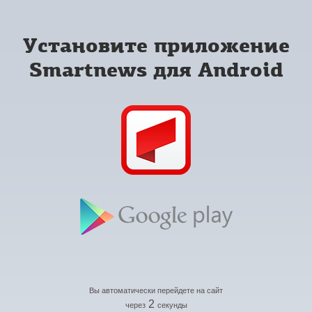
Установите приложение
Smartnews для Android
Вы автоматически перейдете на сайт
2
через
секунды