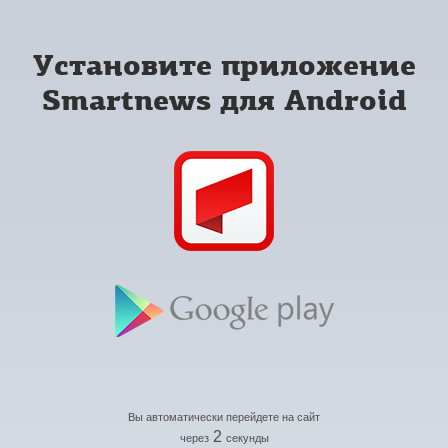
Установите приложение
Smartnews для Android
Вы автоматически перейдете на сайт
2
через
секунды