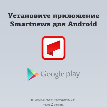
Установите приложение
Smartnews для Android
Вы автоматически перейдете на сайт
2
через
секунды