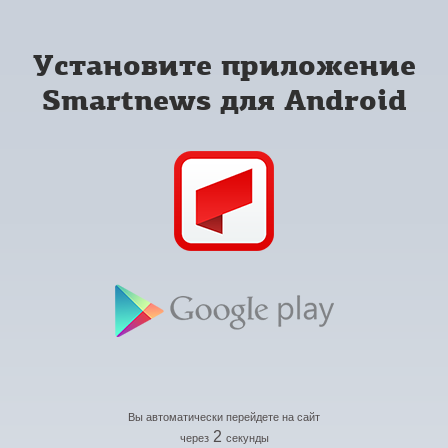
Установите приложение
Smartnews для Android
Вы автоматически перейдете на сайт
2
через
секунды