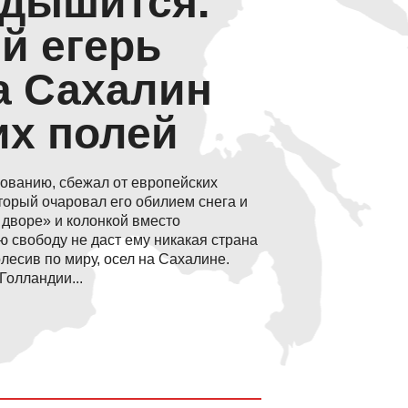
й егерь
а Сахалин
их полей
зованию, сбежал от европейских
оторый очаровал его обилием снега и
 дворе» и колонкой вместо
ю свободу не даст ему никакая страна
лесив по миру, осел на Сахалине.
Голландии...