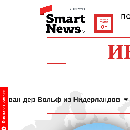
7 АВГУСТА
П
НОВЫХ
СТАТЕЙ
0
И
ер ван дер Вольф из Нидерландов