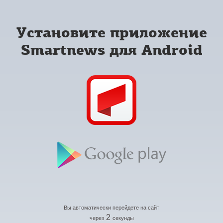
Установите приложение
Smartnews для Android
Вы автоматически перейдете на сайт
2
через
секунды