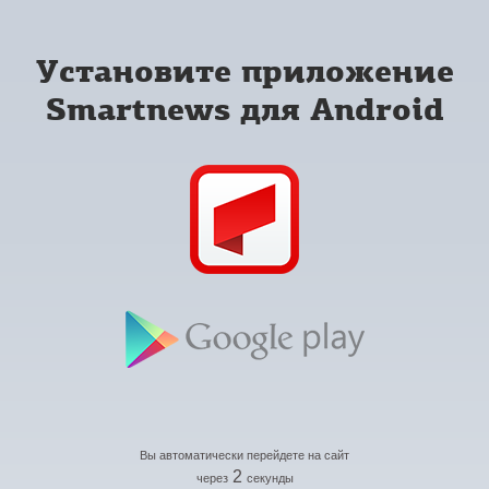
Установите приложение
Smartnews для Android
Вы автоматически перейдете на сайт
2
через
секунды