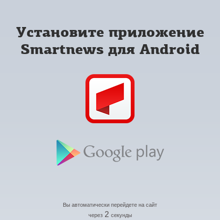
Установите приложение
Smartnews для Android
Вы автоматически перейдете на сайт
2
через
секунды