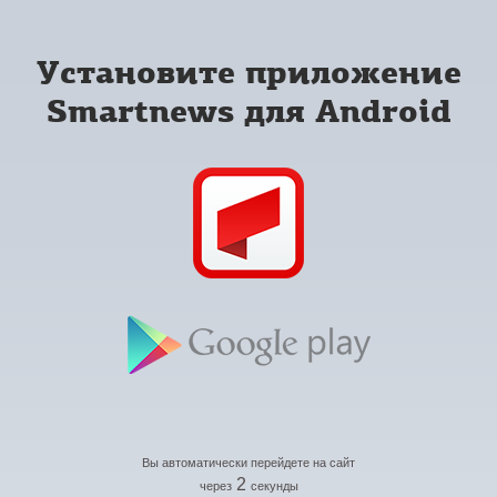
Установите приложение
Smartnews для Android
Вы автоматически перейдете на сайт
2
через
секунды