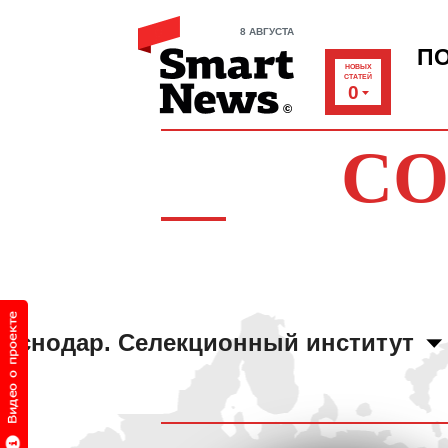
8 АВГУСТА
П
НОВЫХ
СТАТЕЙ
0
СО
раснодар. Селекционный институт