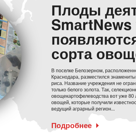
Плоды деят
SmаrtNews 
появляютс
сорта овощ
В поселке Белозерном, расположенно
Краснодара, разместился знамениты
риса. Название учреждения не огра
только белого золота. Так, селекцион
овощекартофелеводства вот уже 80 
овощей, которые получили известност
ведущий аграрный регион...
Подробнее