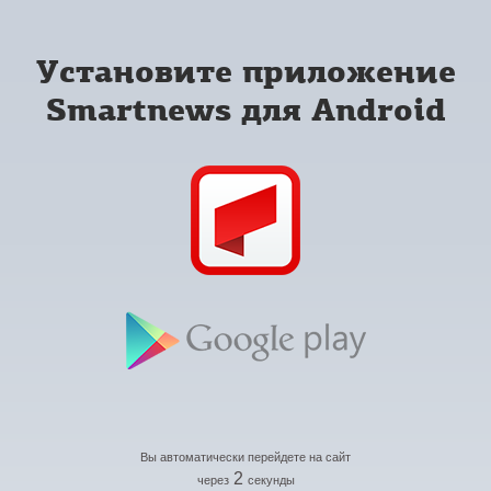
Установите приложение
Smartnews для Android
Вы автоматически перейдете на сайт
2
через
секунды