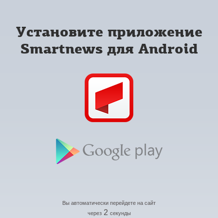
Установите приложение
Smartnews для Android
Вы автоматически перейдете на сайт
2
через
секунды