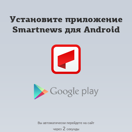
Установите приложение
Smartnews для Android
Вы автоматически перейдете на сайт
2
через
секунды