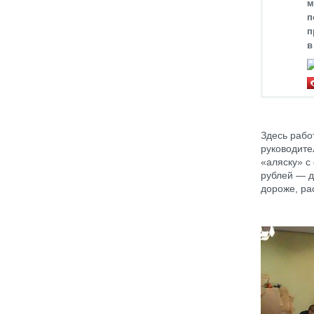
м
п
п
в
Здесь рабо
руководите
«аляску» с
рублей — д
дороже, ра