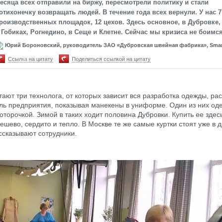
есяца всех отправили на биржу, пересмотрели политику и стали
отихонечку возвращать людей. В течение года всех вернули. У нас 7
роизводственных площадок, 12 цехов. Здесь основное, в Дубровке,
 Гобиках, Рогнедино, в Сеще и Клетне. Сейчас мы кризиса не боимся
Юрий Бороновский, руководитель ЗАО «Дубровская швейная фабрика», Sma
Ссылка на цитату
Поделиться ссылкой на цитату
тают три технолога, от которых зависит вся разработка одежды, ра
ль предприятия, показывая манекены в униформе. Один из них оде
 оторочкой. Зимой в таких ходит половина Дубровки. Купить ее здес
ешево, сердито и тепло. В Москве те же самые куртки стоят уже в д
ссказывают сотрудники.