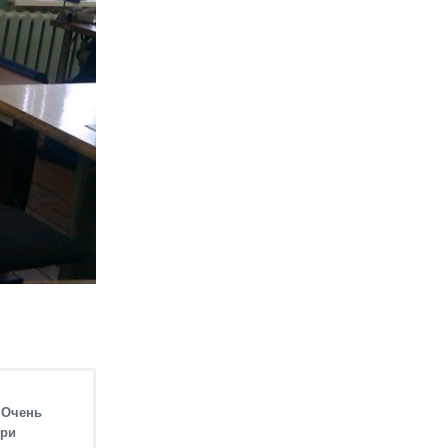
 Очень
три