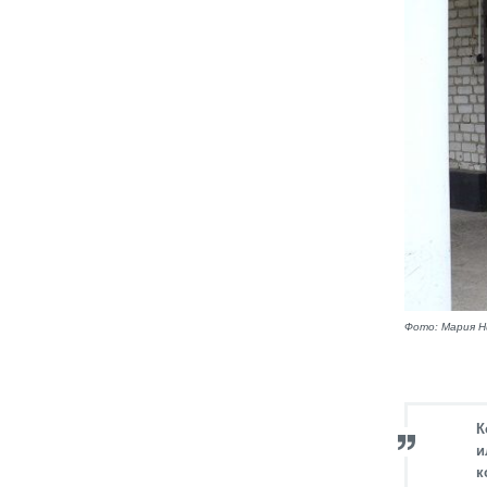
Фото: Мария Н
К
и
к