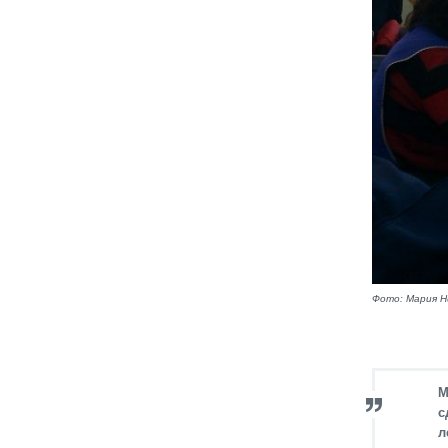
Фото: Мария Н
М
с
л