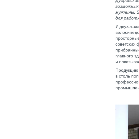
Дубровская
возможных.
мужчины. 
для работн
У двухэтаж
велосипедо
просторные
советских 
прибранные
главного з
и показыва
Продукцию 
в столь по
профессион
промышленн