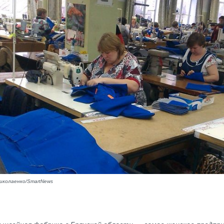
иколаенко/SmartNews