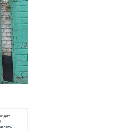
енда»
и
авлять