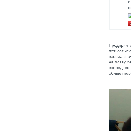
с
в
Предприяти
пятьсот че
весьма зна
на плаву б
вперед, ес
обивал пор