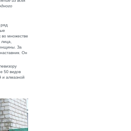
ятие из всех
одного
 ряд
лые
к во множестве
 лица,
женщины. За
 наставник. Он
левизору
е 50 видов
й и алмазной