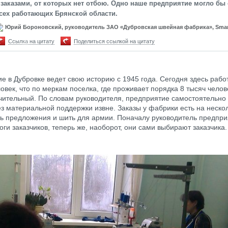
 заказами, от которых нет отбою. Одно наше предприятие могло бы
сех работающих Брянской области.
Юрий Бороновский, руководитель ЗАО «Дубровская швейная фабрика», Sma
Ссылка на цитату
Поделиться ссылкой на цитату
е в Дубровке ведет свою историю с 1945 года. Сегодня здесь рабо
ловек, что по меркам поселка, где проживает порядка 8 тысяч чело
чительный. По словам руководителя, предприятие самостоятельно
ез материальной поддержки извне. Заказы у фабрики есть на неско
ть предложения и шить для армии. Поначалу руководитель предпри
оги заказчиков, теперь же, наоборот, они сами выбирают заказчика.