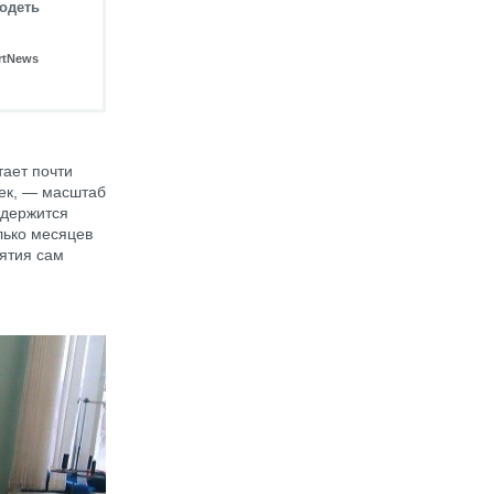
 одеть
rtNews
тает почти
век, — масштаб
 держится
лько месяцев
ятия сам