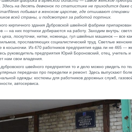
 швейная фабрика в Брянской области — самое женское предпри
 Здесь на десять девчонок по статистике не приходится даже 
SmartNews побывал в женском царстве, где отшивают спецовки
иков всей страны, и подсмотрел за работой портних.
ного кирпичного здания Дубровской швейной фабрики припаркован
в — на них портнихи добираются на работу. Заходим внутрь: свет
 цеха, лоскуточки, нитки, ножницы, гул швейных машинок — все ка
фильмов, прославляющих социалистический труд. Светлые женские
 в косыночки. Из 470 работников предприятия едва ли не 465 — 
десь руководитель предприятия Юрий Бороновский, отец, учитель и
ет нам свои владения.
дубровского швейного предприятия то и дело можно увидеть по те
пулярных передачах про переделки и ремонт. Здесь выпускают боле
альной одежды: костюмы для работников дорожных служб, газово
ости, автосервиса.