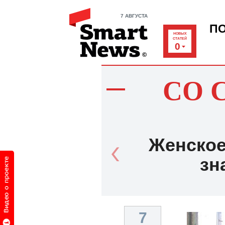
7 АВГУСТА
П
НОВЫХ
СТАТЕЙ
0
СО 
Женское
зн
7