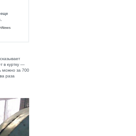
 еще
.
rtNews
ссказывает
т в куртку —
ь можно за 700
ва раза