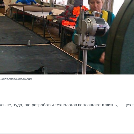
иколаенко/SmartNews
льше, туда, где разработки технологов воплощают в жизнь, — цех 